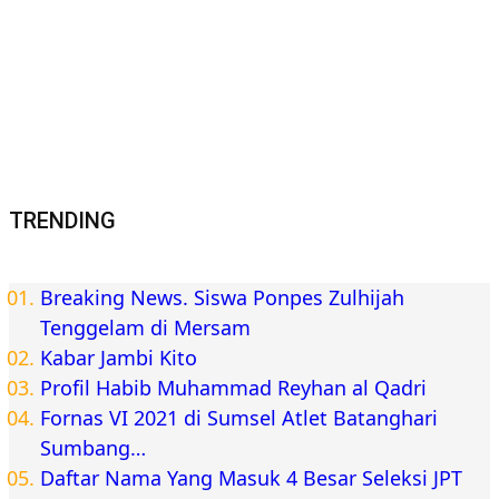
Berita Jambi
Muarojambi
Adakan Audiensi, Pihak Desa Kebon IX dan Sungai
Gelam Minta Vendor Pertamina Realisasikan
Tuntutan Masyarakat
Bisnis
Yamaha Karnaval Gear Ultima di Jambi Selatan
Berlangsung Meriah, Ratusan Warga Antusias Hadiri
Event Akbar
Berita Pemprov Jambi
Inforial