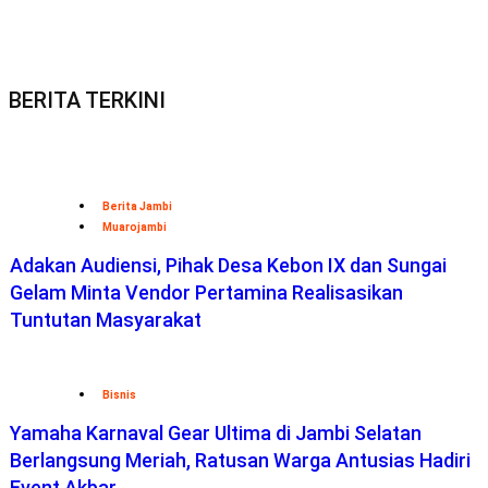
2015-2022 @PT Agrapana Raja Media
TENTANG KAMI
Redaksi
– Hak Jawab –
Pedoman Media Siber
DIREKTORI
:
Telepon
Penting-
Hotel
-Kuliner
Jambi
–
Dokt
er
Anak –
Sitemap-
Media Sosial –
SOP Perlindungan Wartawan
LAYANAN:
Pelatihan Jurnalistik –
Biografi
–
Web Developer
–
Konsultasi
Media
– Join –
Pasang Iklan