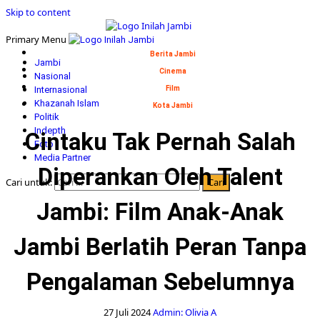
Skip to content
Primary Menu
Berita Jambi
Jambi
Cinema
Nasional
Internasional
Film
Khazanah Islam
Kota Jambi
Politik
Indepth
Cintaku Tak Pernah Salah
Foto
Media Partner
Diperankan Oleh Talent
Cari untuk:
Jambi: Film Anak-Anak
Jambi Berlatih Peran Tanpa
Pengalaman Sebelumnya
27 Juli 2024
Admin: Olivia A