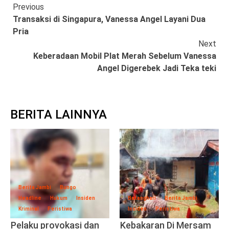
Continue
Previous
Transaksi di Singapura, Vanessa Angel Layani Dua
Reading
Pria
Next
Keberadaan Mobil Plat Merah Sebelum Vanessa
Angel Digerebek Jadi Teka teki
BERITA LAINNYA
Berita Jambi
Bungo
Headline
Hukum
Insiden
Batanghari
Berita Jambi
Kriminal
Peristiwa
Insiden
Peristiwa
Pelaku provokasi dan
Kebakaran Di Mersam