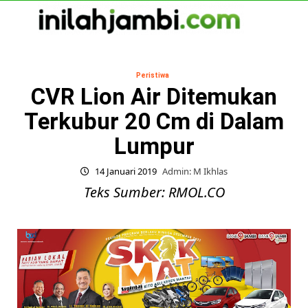
Skip
to
content
Primary
Menu
Peristiwa
CVR Lion Air Ditemukan
Terkubur 20 Cm di Dalam
Lumpur
14 Januari 2019
Admin: M Ikhlas
Teks Sumber: RMOL.CO