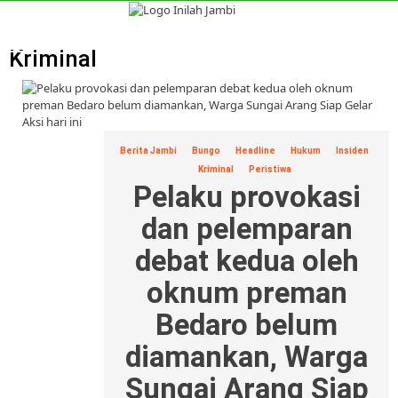
Skip
to
Primary
content
Menu
Kriminal
Berita Jambi
Bungo
Headline
Hukum
Insiden
Kriminal
Peristiwa
Pelaku provokasi
dan pelemparan
debat kedua oleh
oknum preman
Bedaro belum
diamankan, Warga
Sungai Arang Siap