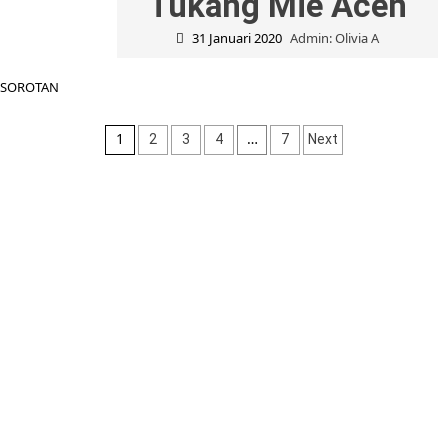
Tukang Mie Aceh
31 Januari 2020
Admin: Olivia A
SOROTAN
Navigasi
1
…
2
3
4
7
Next
pos