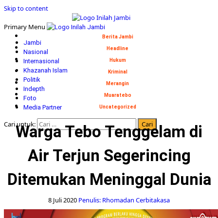
Skip to content
Primary Menu
Berita Jambi
Jambi
Headline
Nasional
Internasional
Hukum
Khazanah Islam
Kriminal
Politik
Merangin
Indepth
Muaratebo
Foto
Media Partner
Uncategorized
Cari untuk:
Warga Tebo Tenggelam di
Air Terjun Segerincing
Ditemukan Meninggal Dunia
8 Juli 2020
Penulis: Rhomadan Cerbitakasa