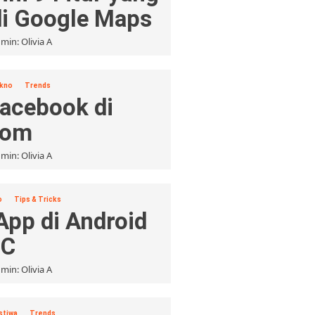
di Google Maps
min: Olivia A
kno
Trends
Facebook di
com
min: Olivia A
o
Tips & Tricks
App di Android
PC
min: Olivia A
stiwa
Trends