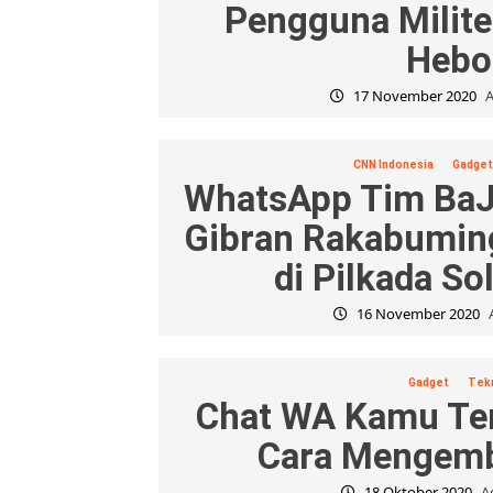
Pengguna Milite
Hebo
17 November 2020
A
CNN Indonesia
Gadge
WhatsApp Tim BaJ
Gibran Rakabumin
di Pilkada So
16 November 2020
Gadget
Tek
Chat WA Kamu Ter
Cara Mengemb
18 Oktober 2020
A