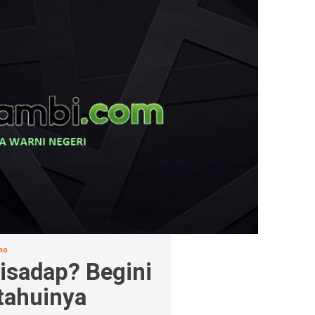
no
sadap? Begini
tahuinya