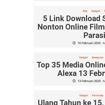
Film
Gadget
5 Link Download 
Nonton Online Fil
Paras
16 Februari 2020
A
Gadget
Komputer
Top 35 Media Onlin
Alexa 13 Feb
13 Februari 2020
A
Gadget
Peristiwa
Ulang Tahun ke 15, 