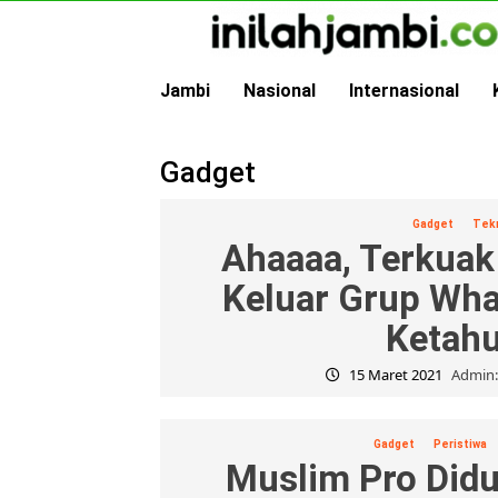
Skip
to
content
Jambi
Nasional
Internasional
Gadget
Gadget
Tek
Ahaaaa, Terkuak
Keluar Grup Wh
Ketah
15 Maret 2021
Admin:
Gadget
Peristiwa
Muslim Pro Didu