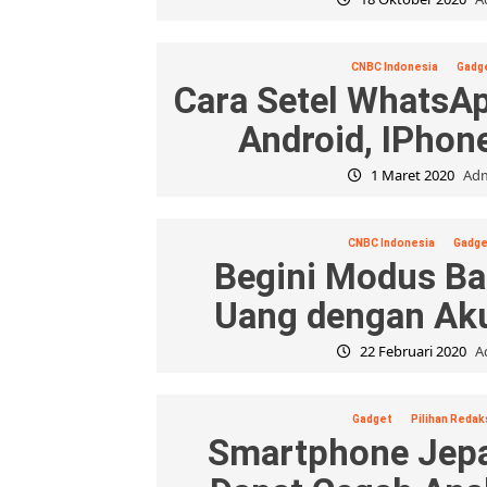
CNBC Indonesia
Gadg
Cara Setel WhatsA
Android, IPhon
1 Maret 2020
Adm
CNBC Indonesia
Gadge
Begini Modus Ba
Uang dengan Ak
22 Februari 2020
A
Gadget
Pilihan Redak
Smartphone Jepa