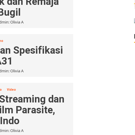
k dan Remaja
Bugil
dmin: Olivia A
no
an Spesifikasi
A31
dmin: Olivia A
o
Video
 Streaming dan
ilm Parasite,
 Indo
dmin: Olivia A