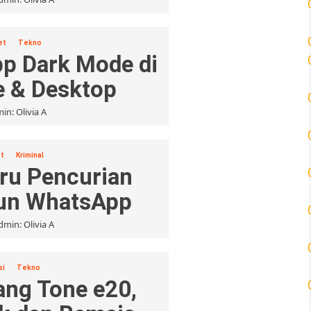
et
Tekno
pp Dark Mode di
e & Desktop
in: Olivia A
t
Kriminal
ru Pencurian
un WhatsApp
dmin: Olivia A
si
Tekno
ng Tone e20,