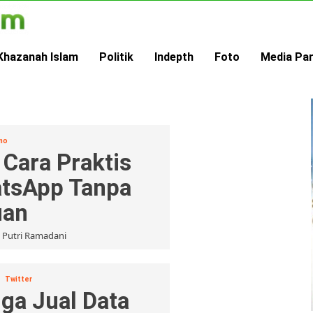
Khazanah Islam
Politik
Indepth
Foto
Media Pa
no
 Cara Praktis
atsApp Tanpa
uan
 Putri Ramadani
Twitter
ga Jual Data