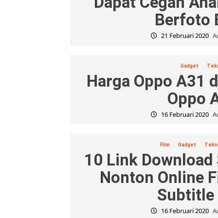
Dapat Cegah Ana
Berfoto 
21 Februari 2020
A
Gadget
Tek
Harga Oppo A31 d
Oppo 
16 Februari 2020
A
Film
Gadget
Tekn
10 Link Download
Nonton Online F
Subtitle
16 Februari 2020
A