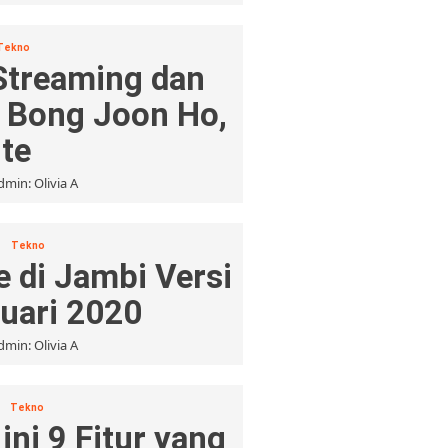
Tekno
Streaming dan
m Bong Joon Ho,
ite
dmin: Olivia A
Tekno
e di Jambi Versi
ruari 2020
dmin: Olivia A
Tekno
ini 9 Fitur yang