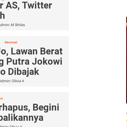
r AS, Twitter
h
dmin: M Ikhlas
t
Nasional
o, Lawan Berat
g Putra Jokowi
lo Dibajak
Admin: Olivia A
no
hapus, Begini
alikannya
dmin: Olivia A