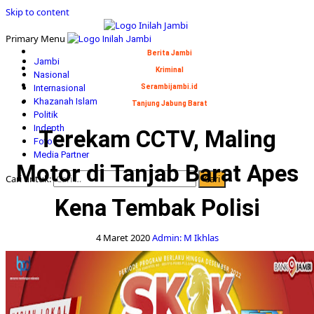
Skip to content
Primary Menu
Berita Jambi
Jambi
Kriminal
Nasional
Internasional
Serambijambi.id
Khazanah Islam
Tanjung Jabung Barat
Politik
Indepth
Terekam CCTV, Maling
Foto
Media Partner
Motor di Tanjab Barat Apes
Cari untuk:
Kena Tembak Polisi
4 Maret 2020
Admin: M Ikhlas