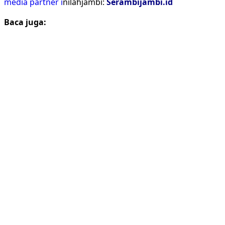
media partner i
nilahjambi:
Serambijambi.id
Baca juga: