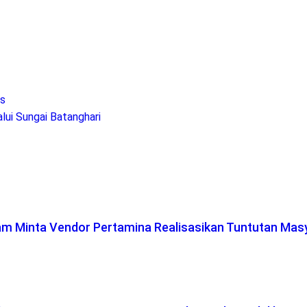
as
ui Sungai Batanghari
lam Minta Vendor Pertamina Realisasikan Tuntutan Mas