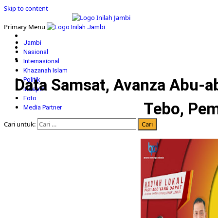
Skip to content
Primary Menu
Jambi
Nasional
Internasional
Khazanah Islam
Data Samsat, Avanza Abu-a
Politik
Indepth
Foto
Tebo, Pem
Media Partner
Cari untuk: