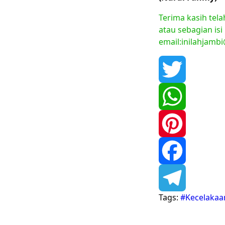
Terima kasih tel
atau sebagian isi
email:inilahjamb
Twitter
WhatsApp
Pinterest
Facebook
Tags:
#Kecelakaa
Telegram