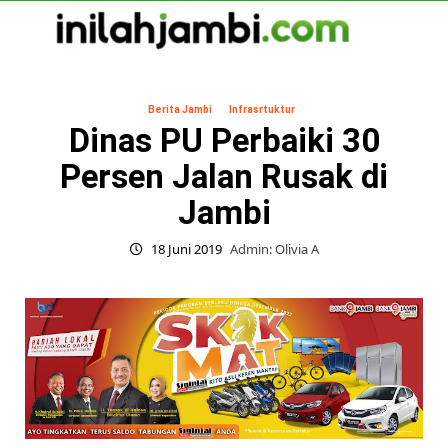
Skip
to
content
Primary
Menu
Berita Jambi
Infrasrtuktur
Dinas PU Perbaiki 30
Persen Jalan Rusak di
Jambi
18 Juni 2019
Admin: Olivia A