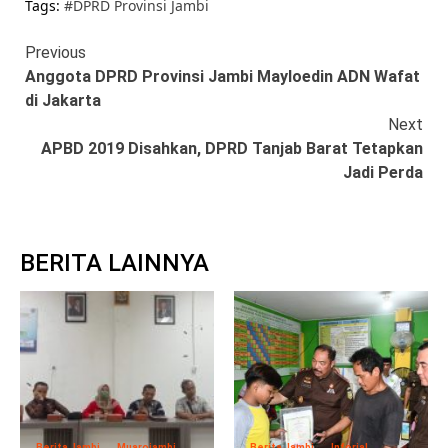
Tags:
#DPRD Provinsi Jambi
Continue
Previous
Anggota DPRD Provinsi Jambi Mayloedin ADN Wafat
Reading
di Jakarta
Next
APBD 2019 Disahkan, DPRD Tanjab Barat Tetapkan
Jadi Perda
BERITA LAINNYA
Berita Jambi
Muarojambi
Berita Jambi
Inforial