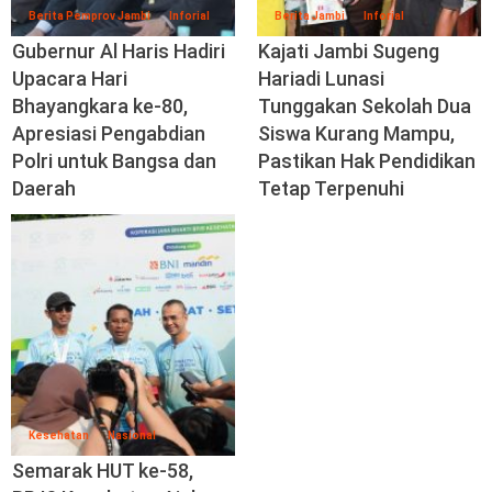
Berita Pemprov Jambi
Inforial
Berita Jambi
Inforial
Gubernur Al Haris Hadiri
Kajati Jambi Sugeng
Upacara Hari
Hariadi Lunasi
Bhayangkara ke-80,
Tunggakan Sekolah Dua
Apresiasi Pengabdian
Siswa Kurang Mampu,
Polri untuk Bangsa dan
Pastikan Hak Pendidikan
Daerah
Tetap Terpenuhi
Kesehatan
Nasional
Semarak HUT ke-58,