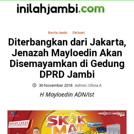
Skip
to
content
Primary
Menu
Berita Jambi
Obituari
Diterbangkan dari Jakarta,
Jenazah Mayloedin Akan
Disemayamkan di Gedung
DPRD Jambi
30 November 2018
Admin: Olivia A
H Mayloedin ADN/ist