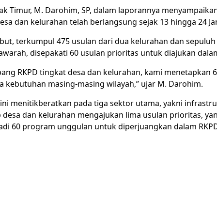
k Timur, M. Darohim, SP, dalam laporannya menyampaik
esa dan kelurahan telah berlangsung sejak 13 hingga 24 Ja
ebut, terkumpul 475 usulan dari dua kelurahan dan sepuluh 
awarah, disepakati 60 usulan prioritas untuk diajukan da
ang RKPD tingkat desa dan kelurahan, kami menetapkan 60
a kebutuhan masing-masing wilayah,” ujar M. Darohim.
ni menitikberatkan pada tiga sektor utama, yakni infrastru
p desa dan kelurahan mengajukan lima usulan prioritas, y
jadi 60 program unggulan untuk diperjuangkan dalam RKPD