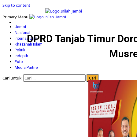
Skip to content
Primary Menu
Jambi
Nasional
DPRD Tanjab Timur Dor
Internasional
Khazanah Islam
Politik
Musr
Indepth
Foto
Media Partner
Cari untuk: