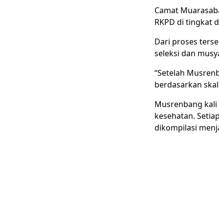
Camat Muarasaba
RKPD di tingkat d
Dari proses ters
seleksi dan musy
“Setelah Musrenb
berdasarkan skal
Musrenbang kali i
kesehatan. Setia
dikompilasi men