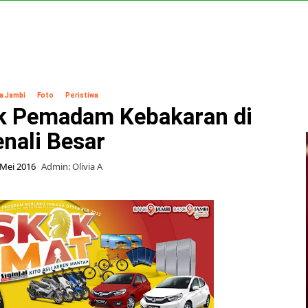
Khazanah Islam
Politik
Indepth
Foto
Media Pa
a Jambi
Foto
Peristiwa
ik Pemadam Kebakaran di
nali Besar
Mei 2016
Admin: Olivia A