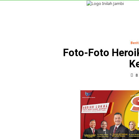
Skip
to
content
Jambi
Nasional
Internasional
Berit
Foto-Foto Hero
Ke
8 