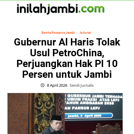
Skip
to
content
Primary
Menu
Berita Pemprov Jambi
Inforial
Gubernur Al Haris Tolak
Usul PetroChina,
Perjuangkan Hak PI 10
Persen untuk Jambi
8 April 2026
Sendi Jurnalis