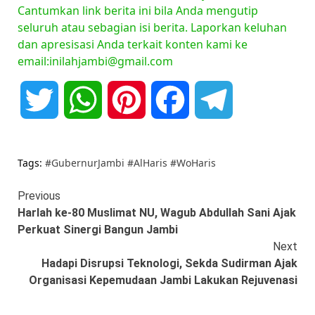
Cantumkan link berita ini bila Anda mengutip
seluruh atau sebagian isi berita. Laporkan keluhan
dan apresisasi Anda terkait konten kami ke
email:inilahjambi@gmail.com
Twitter
WhatsApp
Pinterest
Facebook
Telegram
Tags:
#GubernurJambi #AlHaris #WoHaris
Continue
Previous
Harlah ke-80 Muslimat NU, Wagub Abdullah Sani Ajak
Reading
Perkuat Sinergi Bangun Jambi
Next
Hadapi Disrupsi Teknologi, Sekda Sudirman Ajak
Organisasi Kepemudaan Jambi Lakukan Rejuvenasi