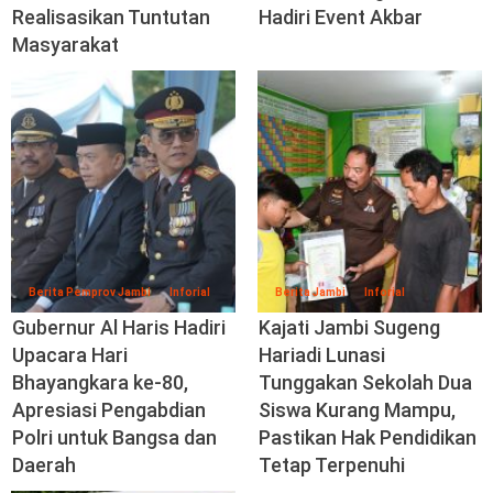
Realisasikan Tuntutan
Hadiri Event Akbar
Masyarakat
Berita Pemprov Jambi
Inforial
Berita Jambi
Inforial
Gubernur Al Haris Hadiri
Kajati Jambi Sugeng
Upacara Hari
Hariadi Lunasi
Bhayangkara ke-80,
Tunggakan Sekolah Dua
Apresiasi Pengabdian
Siswa Kurang Mampu,
Polri untuk Bangsa dan
Pastikan Hak Pendidikan
Daerah
Tetap Terpenuhi