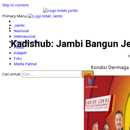
Skip to content
Primary Menu
Jambi
Nasional
Internasional
Kadishub: Jambi Bangun J
Khazanah Islam
Politik
Indepth
1
Foto
Media Partner
Kondisi Dermaga 
Cari untuk: