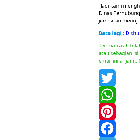
“Jadi kami mengh
Dinas Perhubungan
jembatan menuju 
Baca lagi :
Dishu
Terima kasih tel
atau sebagian isi
email:inilahjamb
Twitter
WhatsApp
Pinterest