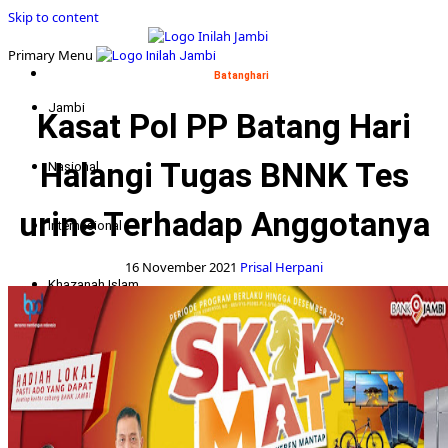
Skip to content
Primary Menu
Batanghari
Jambi
Kasat Pol PP Batang Hari
Halangi Tugas BNNK Tes
Nasional
urine Terhadap Anggotanya
Internasional
16 November 2021
Prisal Herpani
Khazanah Islam
Politik
Indepth