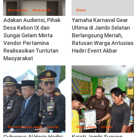
Berita Jambi
Muarojambi
Bisnis
Adakan Audiensi, Pihak
Yamaha Karnaval Gear
Desa Kebon IX dan
Ultima di Jambi Selatan
Sungai Gelam Minta
Berlangsung Meriah,
Vendor Pertamina
Ratusan Warga Antusias
Realisasikan Tuntutan
Hadiri Event Akbar
Masyarakat
Berita Pemprov Jambi
Inforial
Berita Jambi
Inforial
Gubernur Al Haris Hadiri
Kajati Jambi Sugeng