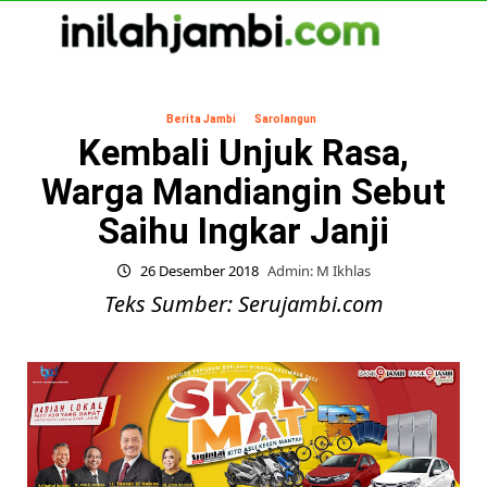
Skip
to
content
Primary
Menu
Berita Jambi
Sarolangun
Kembali Unjuk Rasa,
Warga Mandiangin Sebut
Saihu Ingkar Janji
26 Desember 2018
Admin: M Ikhlas
Teks Sumber: Serujambi.com