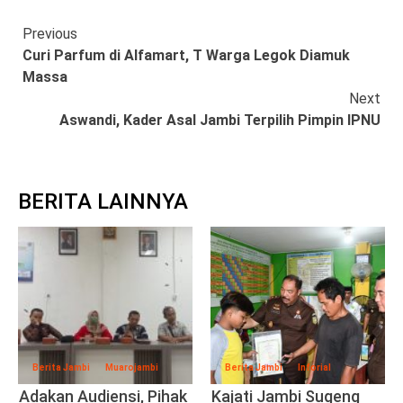
Continue
Previous
Curi Parfum di Alfamart, T Warga Legok Diamuk
Reading
Massa
Next
Aswandi, Kader Asal Jambi Terpilih Pimpin IPNU
BERITA LAINNYA
Berita Jambi
Muarojambi
Berita Jambi
Inforial
Adakan Audiensi, Pihak
Kajati Jambi Sugeng