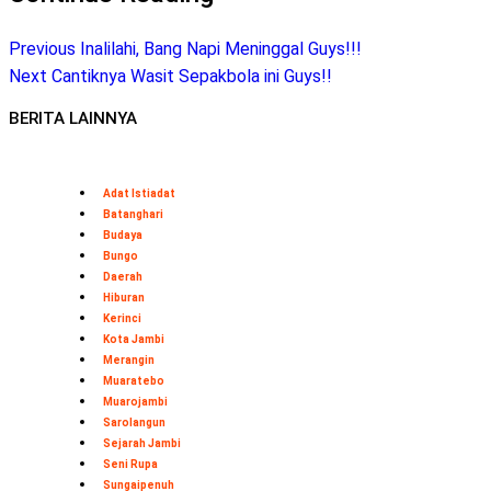
Previous
Inalilahi, Bang Napi Meninggal Guys!!!
Next
Cantiknya Wasit Sepakbola ini Guys!!
BERITA LAINNYA
Adat Istiadat
Batanghari
Budaya
Bungo
Daerah
Hiburan
Kerinci
Kota Jambi
Merangin
Muaratebo
Muarojambi
Sarolangun
Sejarah Jambi
Seni Rupa
Sungaipenuh