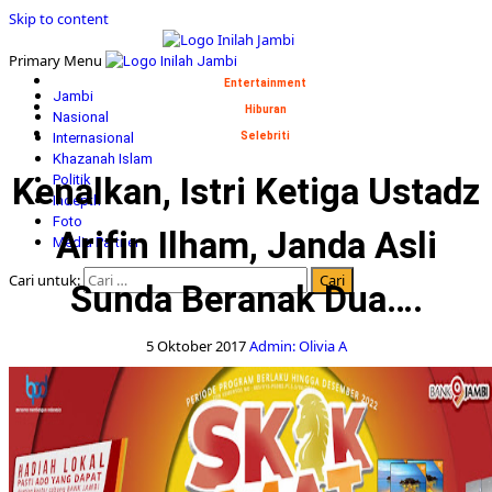
Skip to content
Primary Menu
Entertainment
Jambi
Hiburan
Nasional
Internasional
Selebriti
Khazanah Islam
Kenalkan, Istri Ketiga Ustadz
Politik
Indepth
Foto
Arifin Ilham, Janda Asli
Media Partner
Cari untuk:
Sunda Beranak Dua….
5 Oktober 2017
Admin: Olivia A