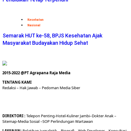
Kesehatan
Nasional
Semarak HUT ke-58, BPJS Kesehatan Ajak
Masyarakat Budayakan Hidup Sehat
2015-2022 @PT Agrapana Raja Media
TENTANG KAMI
Redaksi
– Hak Jawab –
Pedoman Media Siber
DIREKTORI
:
Telepon
Penting-
Hotel
-Kuliner
Jambi
–
Dokt
er
Anak –
Sitemap-
Media Sosial –
SOP Perlindungan Wartawan
LAYANAN:
Pelatihan Jurnalistik –
Biografi
–
Web Developer
–
Konsultasi