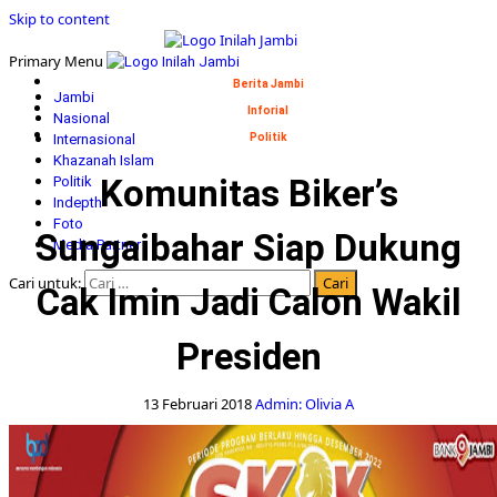
Skip to content
Primary Menu
Berita Jambi
Jambi
Inforial
Nasional
Internasional
Politik
Khazanah Islam
Komunitas Biker’s
Politik
Indepth
Foto
Sungaibahar Siap Dukung
Media Partner
Cari untuk:
Cak Imin Jadi Calon Wakil
Presiden
13 Februari 2018
Admin: Olivia A