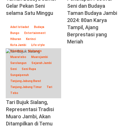
Gelar Pekan Seni
Seni dan Budaya
selama Satu Minggu
Taman Budaya Jambi
2024: 80an Karya
Tampil, Ajang
Adat Istiadat
Budaya
Bungo
Entertainment
Berprestasi yang
Hiburan
Kerinci
Meriah
Kota Jambi
Life style
Lifestyle
Merangin
Muaratebo
Muarojambi
Sarolangun
Sejarah Jambi
Seni
Seni Rupa
Sungaipenuh
Tanjung Jabung Barat
Tanjung Jabung Timur
Tari
Tebo
Tari Bujuk Sialang,
Representasi Tradisi
Muaro Jambi, Akan
Ditampilkan di Temu