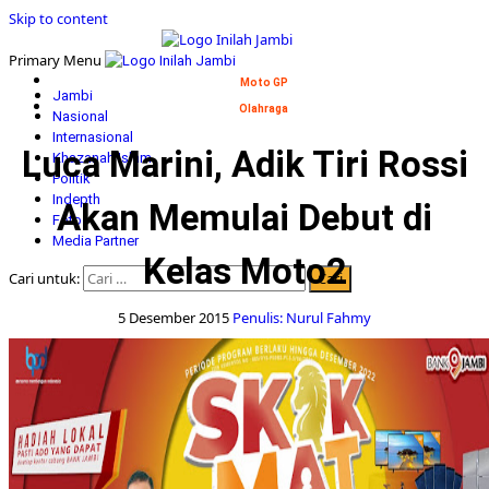
Skip to content
Primary Menu
Moto GP
Jambi
Olahraga
Nasional
Internasional
Luca Marini, Adik Tiri Rossi
Khazanah Islam
Politik
Indepth
Akan Memulai Debut di
Foto
Media Partner
Kelas Moto2
Cari untuk:
5 Desember 2015
Penulis: Nurul Fahmy