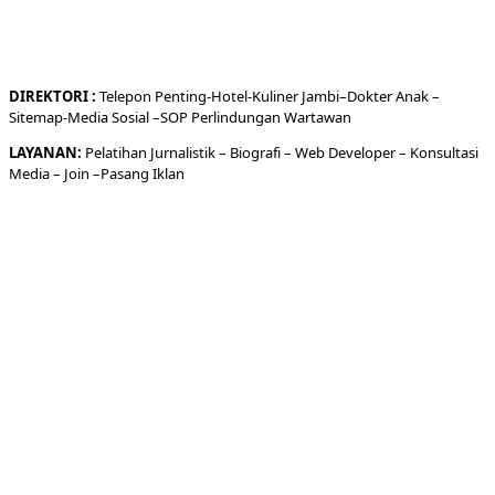
DIREKTORI
:
Telepon
Penting-
Hotel
-Kuliner
Jambi
–
Dokt
er
Anak –
Sitemap-
Media Sosial –
SOP Perlindungan Wartawan
LAYANAN:
Pelatihan Jurnalistik –
Biografi
–
Web Developer
–
Konsultasi
Media
– Join –
Pasang Iklan