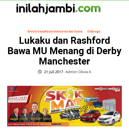
Skip
to
content
Primary
Menu
Berita Sepakbola Indonesia dan Dunia
Olahraga
Lukaku dan Rashford
Bawa MU Menang di Derby
Manchester
21 Juli 2017
Admin: Olivia A