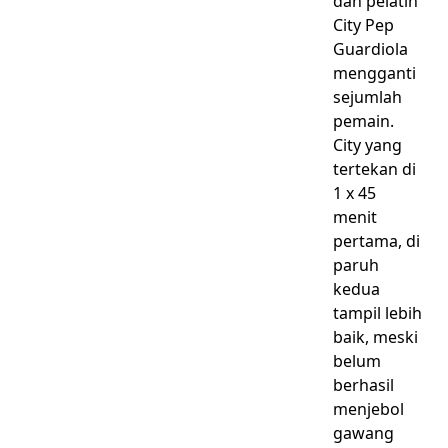
dan pelatih
City Pep
Guardiola
mengganti
sejumlah
pemain.
City yang
tertekan di
1 x 45
menit
pertama, di
paruh
kedua
tampil lebih
baik, meski
belum
berhasil
menjebol
gawang