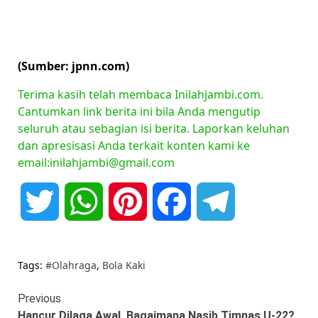
(Sumber: jpnn.com)
Terima kasih telah membaca Inilahjambi.com.
Cantumkan link berita ini bila Anda mengutip
seluruh atau sebagian isi berita. Laporkan keluhan
dan apresisasi Anda terkait konten kami ke
email:inilahjambi@gmail.com
Twitter
WhatsApp
Pinterest
Facebook
Telegram
Tags:
#Olahraga
,
Bola Kaki
Continue
Previous
Hancur Dilaga Awal, Bagaimana Nasib Timnas U-22?