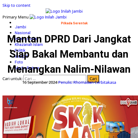
Skip to content
Primary Menu
Pilkada Serentak
Jambi
Nasional
Mantan DPRD Dari Jangkat
Internasional
Khazanah Islam
Siap Bakal Membantu dan
Politik
Indepth
Foto
Menangkan Nalim-Nilawan
Media Partner
Cari untuk:
16 September 2024
Penulis: Rhomadan Cerbitakasa