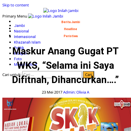
Skip to content
Primary Menu
Berita Jambi
Jambi
Headline
Nasional
Internasional
Peristiwa
Khazanah Islam
Maskur Anang Gugat PT
Politik
Indepth
Foto
WKS, “Selama ini Saya
Media Partner
Cari untuk:
Difitnah, Dihancurkan….”
23 Mei 2017
Admin: Olivia A