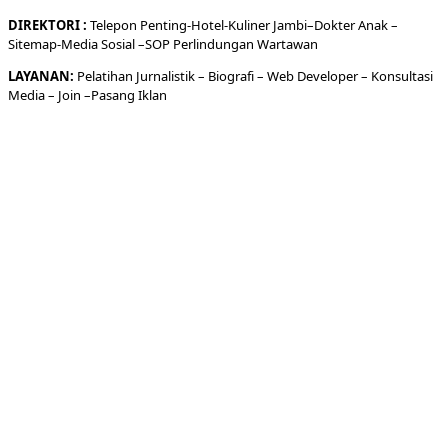
DIREKTORI
:
Telepon
Penting-
Hotel
-Kuliner
Jambi
–
Dokt
er
Anak –
Sitemap-
Media Sosial –
SOP Perlindungan Wartawan
LAYANAN:
Pelatihan Jurnalistik –
Biografi
–
Web Developer
–
Konsultasi
Media
– Join –
Pasang Iklan