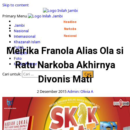
Skip to content
Primary Menu
Headline
Jambi
Narkoba
Nasional
Internasional
Nasional
Khazanah Islam
Meirika Franola Alias Ola si
Politik
Indepth
Foto
Ratu Narkoba Akhirnya
Media Partner
Cari untuk:
Divonis Mati
2 Desember 2015
Admin: Olivia A