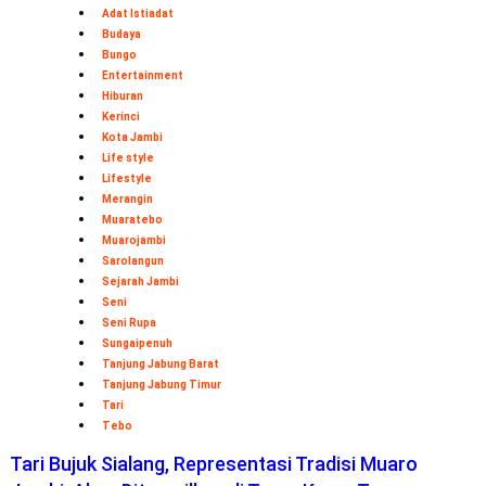
Adat Istiadat
Budaya
Bungo
Entertainment
Hiburan
Kerinci
Kota Jambi
Life style
Lifestyle
Merangin
Muaratebo
Muarojambi
Sarolangun
Sejarah Jambi
Seni
Seni Rupa
Sungaipenuh
Tanjung Jabung Barat
Tanjung Jabung Timur
Tari
Tebo
Tari Bujuk Sialang, Representasi Tradisi Muaro