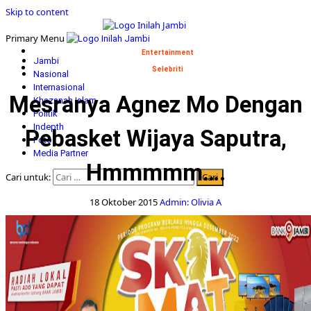
Skip to content
Primary Menu
Entertainment
Jambi
Selebriti
Nasional
Internasional
Mesranya Agnez Mo Dengan
Khazanah Islam
Politik
Indepth
Pebasket Wijaya Saputra,
Foto
Media Partner
Hmmmmm….
Cari untuk:
18 Oktober 2015
Admin: Olivia A