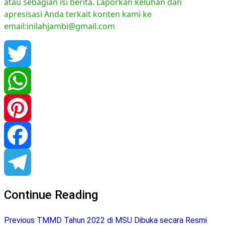
atau sebagian isi berita. Laporkan keluhan dan
apresisasi Anda terkait konten kami ke
email:inilahjambi@gmail.com
Twitter
WhatsApp
Pinterest
Facebook
Telegram
Continue Reading
Previous
TMMD Tahun 2022 di MSU Dibuka secara Resmi