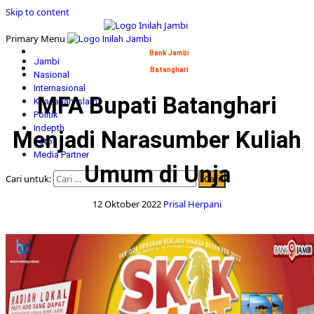
Skip to content
Primary Menu
Bank Jambi
Jambi
Batanghari
Nasional
Internasional
MFA Bupati Batanghari
Khazanah Islam
Politik
Indepth
Menjadi Narasumber Kuliah
Foto
Media Partner
Umum di Unja
Cari untuk:
12 Oktober 2022
Prisal Herpani