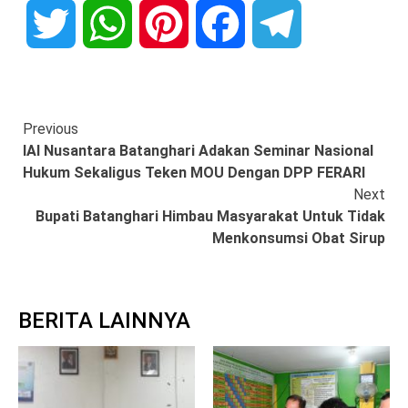
Twitter
WhatsApp
Pinterest
Facebook
Telegram
Continue
Previous
IAI Nusantara Batanghari Adakan Seminar Nasional
Reading
Hukum Sekaligus Teken MOU Dengan DPP FERARI
Next
Bupati Batanghari Himbau Masyarakat Untuk Tidak
Menkonsumsi Obat Sirup
BERITA LAINNYA