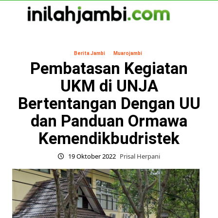
Skip
to
content
Primary
Menu
Berita Jambi
Muarojambi
Pembatasan Kegiatan
UKM di UNJA
Bertentangan Dengan UU
dan Panduan Ormawa
Kemendikbudristek
19 Oktober 2022
Prisal Herpani