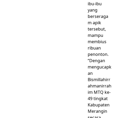
ibu-ibu
yang
berseraga
m apik
tersebut,
mampu
membius
ribuan
penonton.
‘’Dengan
mengucapk
an
Bismillahirr
ahmanirrah
im MTQ ke-
49 tingkat
Kabupaten
Merangin
secara