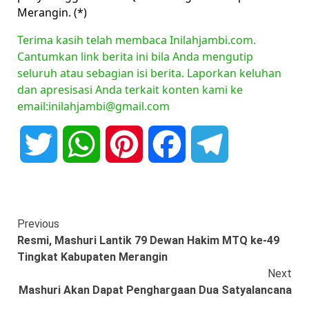
Merangin. (*)
Terima kasih telah membaca Inilahjambi.com.
Cantumkan link berita ini bila Anda mengutip
seluruh atau sebagian isi berita. Laporkan keluhan
dan apresisasi Anda terkait konten kami ke
email:inilahjambi@gmail.com
Twitter
WhatsApp
Pinterest
Facebook
Telegram
Continue
Previous
Resmi, Mashuri Lantik 79 Dewan Hakim MTQ ke-49
Reading
Tingkat Kabupaten Merangin
Next
Mashuri Akan Dapat Penghargaan Dua Satyalancana