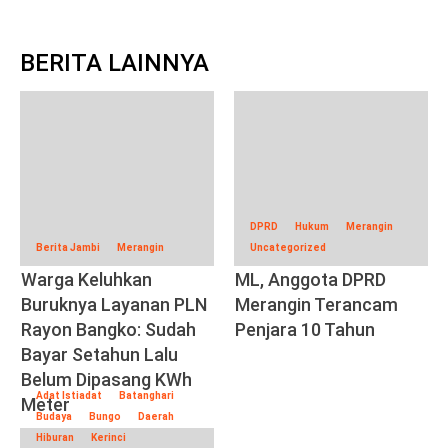
BERITA LAINNYA
DPRD
Hukum
Merangin
Berita Jambi
Merangin
Uncategorized
Warga Keluhkan
ML, Anggota DPRD
Buruknya Layanan PLN
Merangin Terancam
Rayon Bangko: Sudah
Penjara 10 Tahun
Bayar Setahun Lalu
Belum Dipasang KWh
Adat Istiadat
Batanghari
Meter
Budaya
Bungo
Daerah
Hiburan
Kerinci