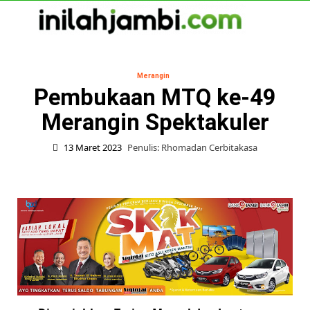
Skip
to
content
Primary
Menu
Merangin
Pembukaan MTQ ke-49
Merangin Spektakuler
13 Maret 2023
Penulis: Rhomadan Cerbitakasa