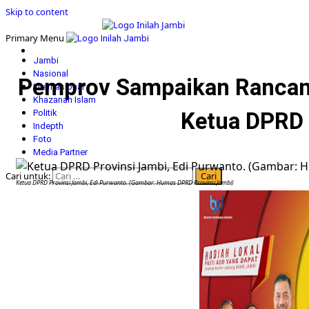
Skip to content
Primary Menu
Jambi
Nasional
Pemprov Sampaikan Rancan
Internasional
Khazanah Islam
Politik
Ketua DPRD 
Indepth
Foto
Media Partner
Cari untuk:
Ketua DPRD Provinsi Jambi, Edi Purwanto. (Gambar: Humas DPRD Provinsi Jambi)