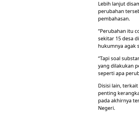
Lebih lanjut dis
perubahan terse
pembahasan.
“Perubahan itu c
sekitar 15 desa 
hukumnya agak sul
“Tapi soal substa
yang dilakukan p
seperti apa peru
Disisi lain, ter
penting kerangka
pada akhirnya te
Negeri.