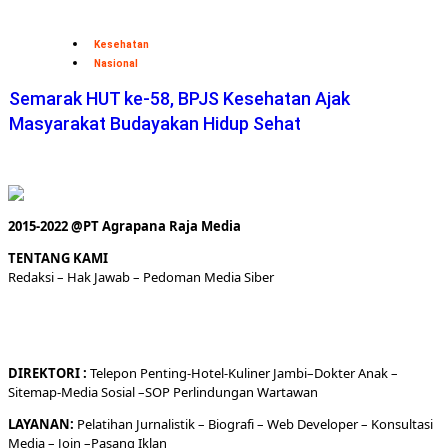
Kesehatan
Nasional
Semarak HUT ke-58, BPJS Kesehatan Ajak
Masyarakat Budayakan Hidup Sehat
2015-2022 @PT Agrapana Raja Media
TENTANG KAMI
Redaksi
– Hak Jawab –
Pedoman Media Siber
DIREKTORI
:
Telepon
Penting-
Hotel
-Kuliner
Jambi
–
Dokt
er
Anak –
Sitemap-
Media Sosial –
SOP Perlindungan Wartawan
LAYANAN:
Pelatihan Jurnalistik –
Biografi
–
Web Developer
–
Konsultasi
Media
– Join –
Pasang Iklan