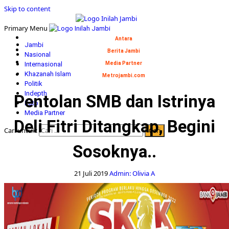
Skip to content
Primary Menu
Antara
Jambi
Berita Jambi
Nasional
Internasional
Media Partner
Khazanah Islam
Metrojambi.com
Politik
Indepth
Pentolan SMB dan Istrinya
Foto
Media Partner
Deli Fitri Ditangkap, Begini
Cari untuk:
Sosoknya..
21 Juli 2019
Admin: Olivia A