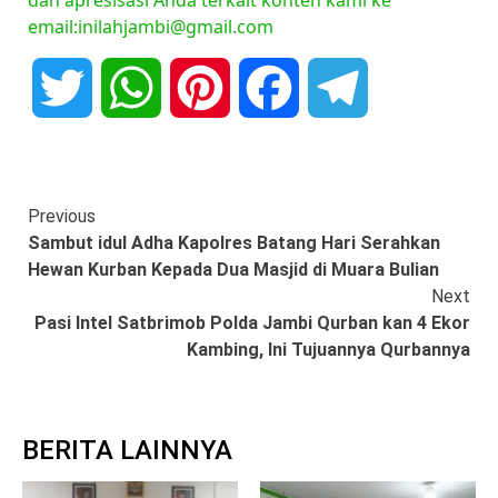
dan apresisasi Anda terkait konten kami ke
email:inilahjambi@gmail.com
Twitter
WhatsApp
Pinterest
Facebook
Telegram
Continue
Previous
Sambut idul Adha Kapolres Batang Hari Serahkan
Reading
Hewan Kurban Kepada Dua Masjid di Muara Bulian
Next
Pasi Intel Satbrimob Polda Jambi Qurban kan 4 Ekor
Kambing, Ini Tujuannya Qurbannya
BERITA LAINNYA