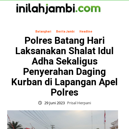
Skip
to
content
Primary
Menu
Batanghari
Berita Jambi
Headline
Polres Batang Hari
Laksanakan Shalat Idul
Adha Sekaligus
Penyerahan Daging
Kurban di Lapangan Apel
Polres
29 Juni 2023
Prisal Herpani