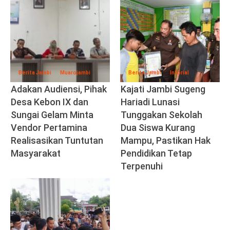
Berita Jambi
Muarojambi
Berita Jambi
Inforial
Adakan Audiensi, Pihak
Kajati Jambi Sugeng
Desa Kebon IX dan
Hariadi Lunasi
Sungai Gelam Minta
Tunggakan Sekolah
Vendor Pertamina
Dua Siswa Kurang
Realisasikan Tuntutan
Mampu, Pastikan Hak
Masyarakat
Pendidikan Tetap
Terpenuhi