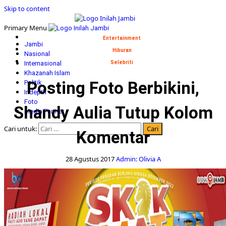
Skip to content
Primary Menu
Entertainment
Jambi
Hiburan
Nasional
Internasional
Selebriti
Khazanah Islam
Posting Foto Berbikini,
Politik
Indepth
Foto
Shandy Aulia Tutup Kolom
Media Partner
Cari untuk:
Komentar
28 Agustus 2017
Admin: Olivia A