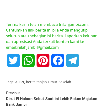
Terima kasih telah membaca Inilahjambi.com.
Cantumkan link berita ini bila Anda mengutip
seluruh atau sebagian isi berita. Laporkan keluhan
dan apresisasi Anda terkait konten kami ke
email:inilahjambi@gmail.com
Twitter
WhatsApp
Pinterest
Facebook
Telegram
Tags:
APBN
,
berita tanjab Timur
,
Sekolah
Continue
Previous
Dirut El Halcon Sebut Saat ini Lebih Fokus Majukan
Reading
Bank Jambi