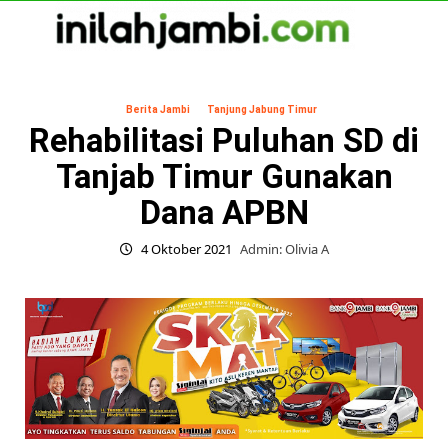
Skip
to
content
Primary
Menu
Berita Jambi
Tanjung Jabung Timur
Rehabilitasi Puluhan SD di
Tanjab Timur Gunakan
Dana APBN
4 Oktober 2021
Admin: Olivia A