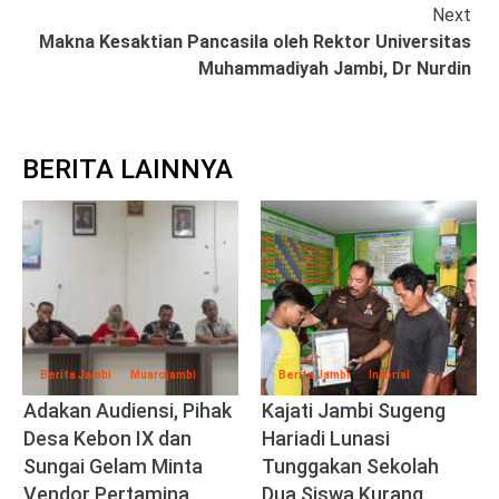
Next
Makna Kesaktian Pancasila oleh Rektor Universitas
Muhammadiyah Jambi, Dr Nurdin
BERITA LAINNYA
Berita Jambi
Muarojambi
Berita Jambi
Inforial
Adakan Audiensi, Pihak
Kajati Jambi Sugeng
Desa Kebon IX dan
Hariadi Lunasi
Sungai Gelam Minta
Tunggakan Sekolah
Vendor Pertamina
Dua Siswa Kurang