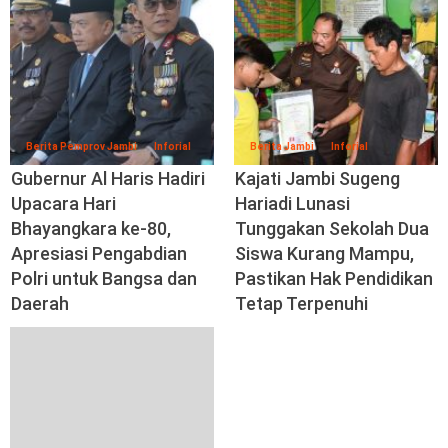
Berita Pemprov Jambi
Inforial
Berita Jambi
Inforial
Gubernur Al Haris Hadiri
Kajati Jambi Sugeng
Upacara Hari
Hariadi Lunasi
Bhayangkara ke-80,
Tunggakan Sekolah Dua
Apresiasi Pengabdian
Siswa Kurang Mampu,
Polri untuk Bangsa dan
Pastikan Hak Pendidikan
Daerah
Tetap Terpenuhi