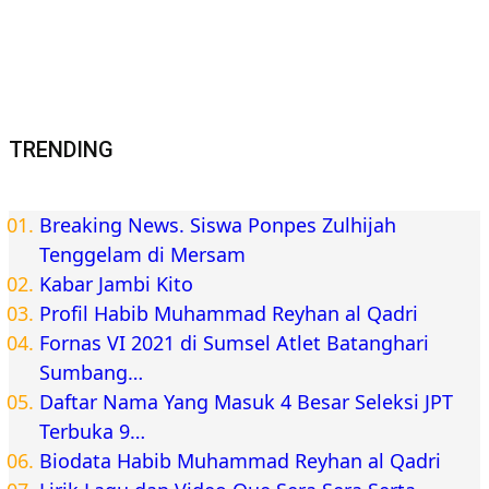
BERITA TERKINI
Berita Jambi
Muarojambi
Adakan Audiensi, Pihak Desa Kebon IX dan Sungai
Gelam Minta Vendor Pertamina Realisasikan
Tuntutan Masyarakat
Bisnis
Yamaha Karnaval Gear Ultima di Jambi Selatan
Berlangsung Meriah, Ratusan Warga Antusias Hadiri
Event Akbar