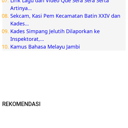
Berita Pemprov Jambi
Inforial
Gubernur Al Haris Hadiri Upacara Hari Bhayangkara
ke-80, Apresiasi Pengabdian Polri untuk Bangsa dan
Daerah
Berita Jambi
Inforial
Kajati Jambi Sugeng Hariadi Lunasi Tunggakan
Sekolah Dua Siswa Kurang Mampu, Pastikan Hak
Pendidikan Tetap Terpenuhi
Kesehatan
Nasional
Semarak HUT ke-58, BPJS Kesehatan Ajak