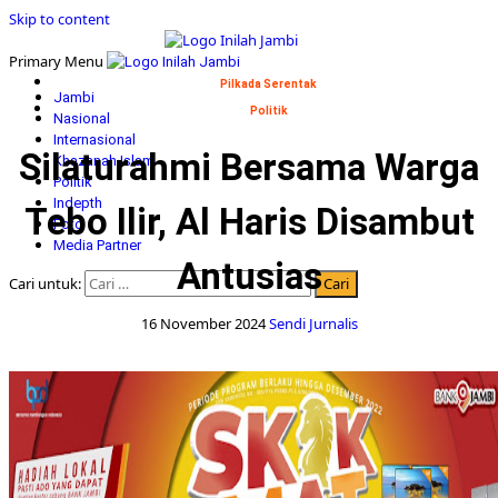
Skip to content
Primary Menu
Pilkada Serentak
Jambi
Politik
Nasional
Internasional
Silaturahmi Bersama Warga
Khazanah Islam
Politik
Indepth
Tebo Ilir, Al Haris Disambut
Foto
Media Partner
Antusias
Cari untuk:
16 November 2024
Sendi Jurnalis