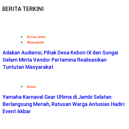
Masyarakat Budayakan Hidup Sehat
2015-2022 @PT Agrapana Raja Media
TENTANG KAMI
Redaksi
– Hak Jawab –
Pedoman Media Siber
DIREKTORI
:
Telepon
Penting-
Hotel
-Kuliner
Jambi
–
Dokt
er
Anak –
Sitemap-
Media Sosial –
SOP Perlindungan Wartawan
LAYANAN:
Pelatihan Jurnalistik –
Biografi
–
Web Developer
–
Konsultasi
Media
– Join –
Pasang Iklan