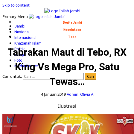
Skip to content
Primary Menu
Berita Jambi
Jambi
Kecelakaan
Nasional
Internasional
Tebo
Khazanah Islam
Tabrakan Maut di Tebo, RX
Politik
Indepth
Foto
King Vs Mega Pro, Satu
Media Partner
Cari untuk:
Tewas…
4 Januari 2019
Admin: Olivia A
Ilustrasi