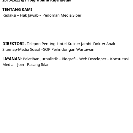
2015-2022 @PT Agrapana Raja Media
TENTANG KAMI
Redaksi
– Hak Jawab –
Pedoman Media Siber
DIREKTORI
:
Telepon
Penting-
Hotel
-Kuliner
Jambi
–
Dokt
er
Anak –
Sitemap-
Media Sosial –
SOP Perlindungan Wartawan
LAYANAN:
Pelatihan Jurnalistik –
Biografi
–
Web Developer
–
Konsultasi
Media
– Join –
Pasang Iklan