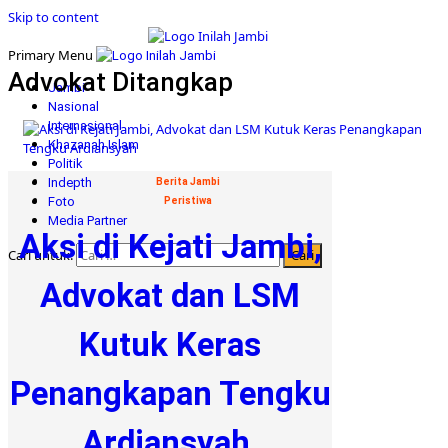
Skip to content
Primary Menu
Advokat Ditangkap
Jambi
Nasional
Internasional
Khazanah Islam
Politik
Indepth
Berita Jambi
Foto
Peristiwa
Media Partner
Aksi di Kejati Jambi,
Cari untuk:
Advokat dan LSM
Kutuk Keras
Penangkapan Tengku
Ardiansyah