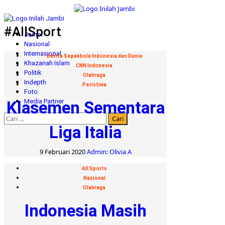
Skip
to
Primary
content
Menu
#AllSport
Jambi
Nasional
Internasional
Berita Sepakbola Indonesia dan Dunia
Khazanah Islam
CNN Indonesia
Politik
Olahraga
Indepth
Peristiwa
Foto
Media Partner
Klasemen Sementara
Cari
untuk:
Liga Italia
9 Februari 2020
Admin: Olivia A
All Sports
Nasional
Olahraga
Indonesia Masih