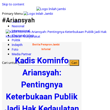
Skip to content
Primary Menu
#Ariansyah
Jambi
Nasional
Internasional
Khazanah Islam
Politik
Indepth
Berita Pemprov Jambi
Foto
Inforial
Media Partner
Kadis Kominfo
Cari untuk:
Ariansyah:
Pentingnya
Keterbukaan Publik
Jadi Hak Kedaulatan