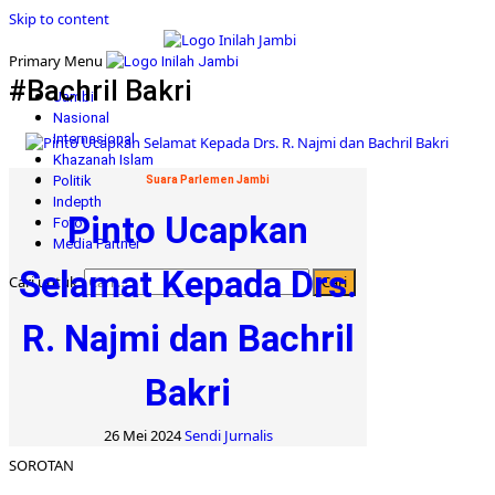
Skip to content
Primary Menu
#Bachril Bakri
Jambi
Nasional
Internasional
Khazanah Islam
Politik
Suara Parlemen Jambi
Indepth
Pinto Ucapkan
Foto
Media Partner
Selamat Kepada Drs.
Cari untuk:
R. Najmi dan Bachril
Bakri
26 Mei 2024
Sendi Jurnalis
SOROTAN