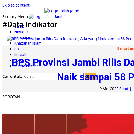
Skip to content
Primary Menu
#Data Indikator
Jambi
Nasional
Internasional
Khazanah Islam
Politik
Berita Jam
Indepth
BPS Provinsi Jambi Rilis Da
Foto
Media Partner
Naik sampai 58 P
Cari untuk:
9 Mei 2022
Sendi Ju
SOROTAN