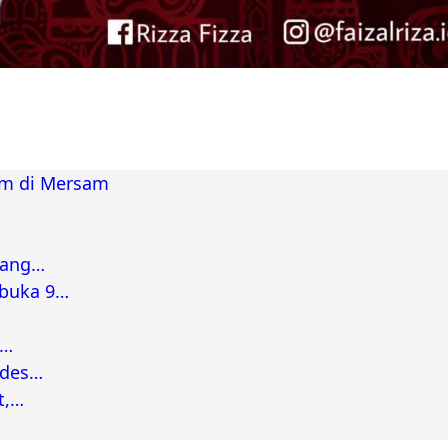
am di Mersam
bang…
rbuka 9…
a…
ades…
t,…