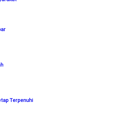
bar
ah
etap Terpenuhi