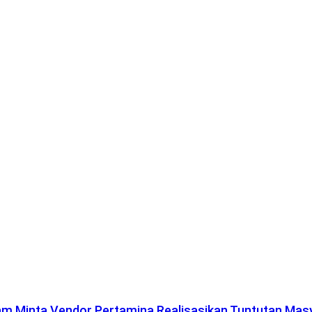
lam Minta Vendor Pertamina Realisasikan Tuntutan Mas