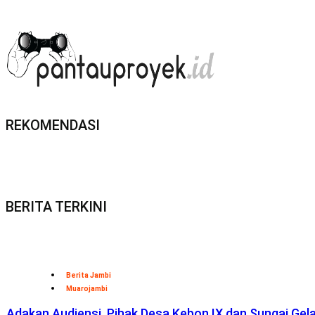
REKOMENDASI
BERITA TERKINI
Berita Jambi
Muarojambi
Adakan Audiensi, Pihak Desa Kebon IX dan Sungai Ge