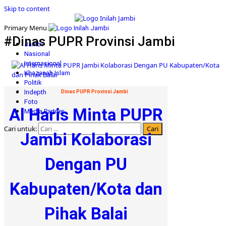
Skip to content
Primary Menu
#Dinas PUPR Provinsi Jambi
Jambi
Nasional
Internasional
Khazanah Islam
Politik
Indepth
Dinas PUPR Provinsi Jambi
Foto
Al Haris Minta PUPR
Media Partner
Cari untuk:
Jambi Kolaborasi
Dengan PU
Kabupaten/Kota dan
Pihak Balai