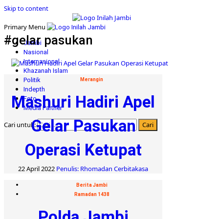
Skip to content
Primary Menu
#gelar pasukan
Jambi
Nasional
Internasional
Khazanah Islam
Politik
Merangin
Indepth
Mashuri Hadiri Apel
Foto
Media Partner
Gelar Pasukan
Cari untuk:
Operasi Ketupat
22 April 2022
Penulis: Rhomadan Cerbitakasa
Berita Jambi
Ramadan 1438
Polda Jambi