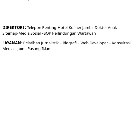
DIREKTORI
:
Telepon
Penting-
Hotel
-Kuliner
Jambi
–
Dokt
er
Anak –
Sitemap-
Media Sosial –
SOP Perlindungan Wartawan
LAYANAN:
Pelatihan Jurnalistik –
Biografi
–
Web Developer
–
Konsultasi
Media
– Join –
Pasang Iklan