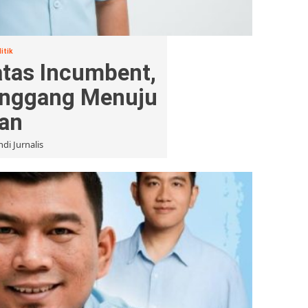
itik
atas Incumbent,
enggang Menuju
an
di Jurnalis