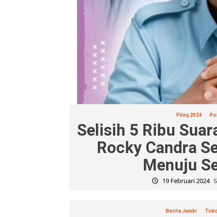
Pileg 2024
Pol
Selisih 5 Ribu Suar
Rocky Candra S
Menuju S
19 Februari 2024
S
Berita Jambi
Toko