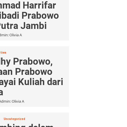
mad Harrifar
ribadi Prabowo
Putra Jambi
dmin: Olivia A
stiwa
Edhy Prabowo,
aan Prabowo
yai Kuliah dari
a
Admin: Olivia A
Uncategorized