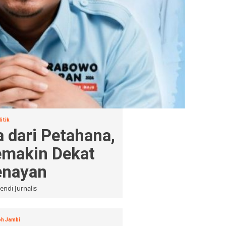
itik
a dari Petahana,
emakin Dekat
enayan
endi Jurnalis
h Jambi