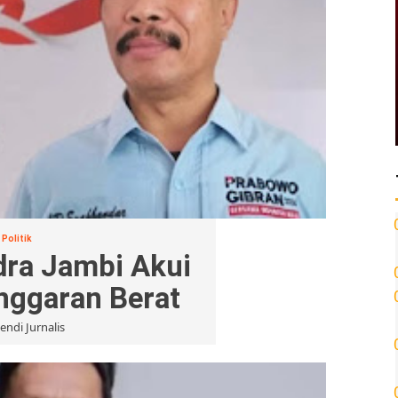
Politik
dra Jambi Akui
anggaran Berat
endi Jurnalis