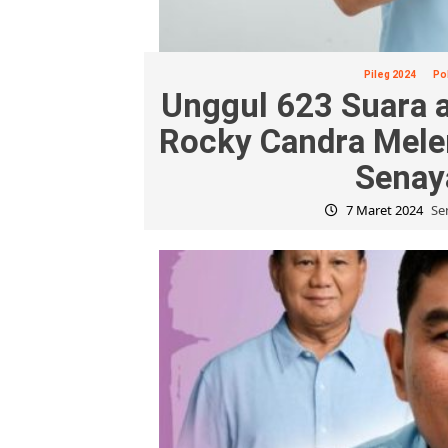
Pileg 2024
Pol
Unggul 623 Suara 
Rocky Candra Mel
Senay
7 Maret 2024
Sen