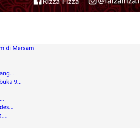
am di Mersam
bang…
rbuka 9…
a…
ades…
t,…