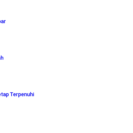
bar
ah
etap Terpenuhi