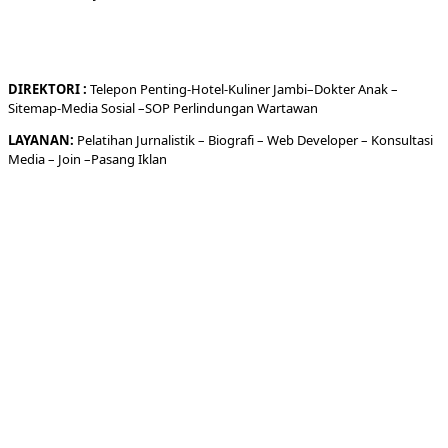
DIREKTORI
:
Telepon
Penting-
Hotel
-Kuliner
Jambi
–
Dokt
er
Anak –
Sitemap-
Media Sosial –
SOP Perlindungan Wartawan
LAYANAN:
Pelatihan Jurnalistik –
Biografi
–
Web Developer
–
Konsultasi
Media
– Join –
Pasang Iklan