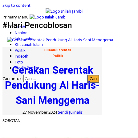
Skip to content
Primary Menu
#Hari Pencoblosan
Jambi
Nasional
Internasional
Khazanah Islam
Politik
Pilkada Serentak
Indepth
Politik
Foto
Gerakan Serentak
Media Partner
Cari untuk:
Pendukung Al Haris-
Sani Menggema
27 November 2024
Sendi Jurnalis
SOROTAN