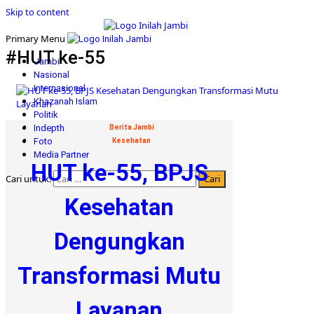
Skip to content
Primary Menu
#HUT ke-55
Jambi
Nasional
Internasional
Khazanah Islam
Politik
Indepth
Berita Jambi
Foto
Kesehatan
Media Partner
HUT ke-55, BPJS
Cari untuk:
Kesehatan
Dengungkan
Transformasi Mutu
Layanan