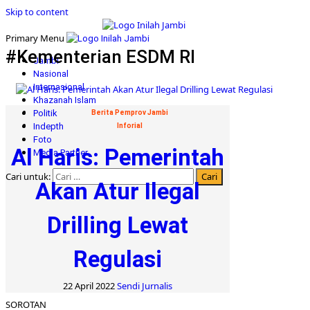
Skip to content
Primary Menu
#Kementerian ESDM RI
Jambi
Nasional
Internasional
Khazanah Islam
Politik
Berita Pemprov Jambi
Indepth
Inforial
Foto
Al Haris: Pemerintah
Media Partner
Cari untuk:
Akan Atur Ilegal
Drilling Lewat
Regulasi
22 April 2022
Sendi Jurnalis
SOROTAN