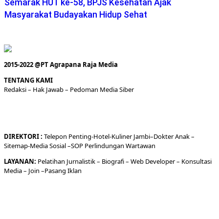
Semarak HUT ke-58, BPJS Kesehatan Ajak
Masyarakat Budayakan Hidup Sehat
2015-2022 @PT Agrapana Raja Media
TENTANG KAMI
Redaksi
– Hak Jawab –
Pedoman Media Siber
DIREKTORI
:
Telepon
Penting-
Hotel
-Kuliner
Jambi
–
Dokt
er
Anak –
Sitemap-
Media Sosial –
SOP Perlindungan Wartawan
LAYANAN:
Pelatihan Jurnalistik –
Biografi
–
Web Developer
–
Konsultasi
Media
– Join –
Pasang Iklan