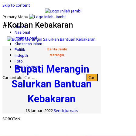
Skip to content
Primary Menu
#Korban Kebakaran
Jambi
Nasional
Internasional
Khazanah Islam
Politik
Berita Jambi
Indepth
Merangin
Foto
Bupati Merangin
Media Partner
Cari untuk:
Salurkan Bantuan
Kebakaran
18 Januari 2022
Sendi Jurnalis
SOROTAN