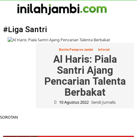
Skip
to
content
Primary
Menu
#Liga Santri
Berita Pemprov Jambi
Inforial
Al Haris: Piala
Santri Ajang
Pencarian Talenta
Berbakat
10 Agustus 2022
Sendi Jurnalis
SOROTAN