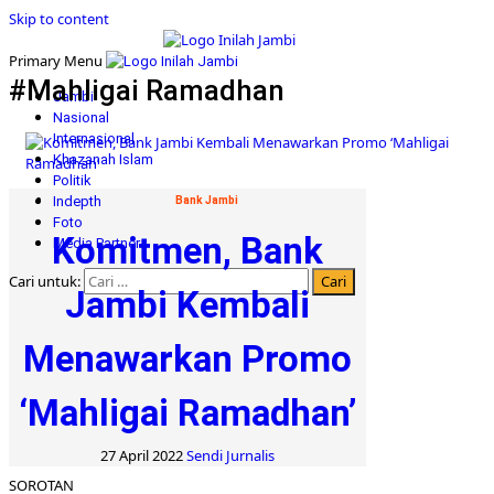
Skip to content
Primary Menu
#Mahligai Ramadhan
Jambi
Nasional
Internasional
Khazanah Islam
Politik
Indepth
Bank Jambi
Foto
Komitmen, Bank
Media Partner
Cari untuk:
Jambi Kembali
Menawarkan Promo
‘Mahligai Ramadhan’
27 April 2022
Sendi Jurnalis
SOROTAN