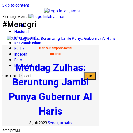
Skip to content
Primary Menu
#Mendgri
Jambi
Nasional
Internasional
Khazanah Islam
Politik
Berita Pemprov Jambi
Indepth
Inforial
Foto
Mendag Zulhas:
Media Partner
Cari untuk:
Beruntung Jambi
Punya Gubernur Al
Haris
8 Juli 2023
Sendi Jurnalis
SOROTAN